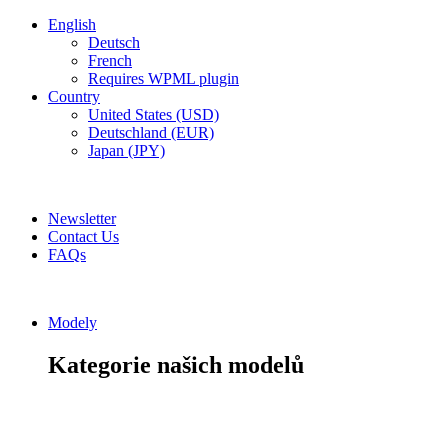
English
Deutsch
French
Requires WPML plugin
Country
United States (USD)
Deutschland (EUR)
Japan (JPY)
ADD ANYTHING HERE OR JUST REMOVE IT…
Newsletter
Contact Us
FAQs
Modely
Kategorie našich modelů