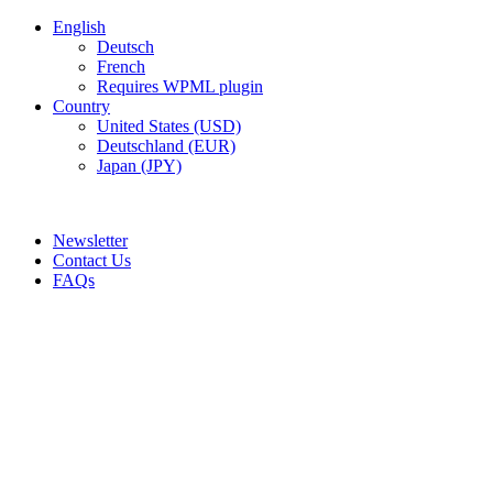
English
Deutsch
French
Requires WPML plugin
Country
United States (USD)
Deutschland (EUR)
Japan (JPY)
ADD ANYTHING HERE OR JUST REMOVE IT…
Newsletter
Contact Us
FAQs