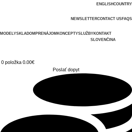
ENGLISH
COUNTRY
ADD ANYTHING HERE OR JUST REMOVE IT…
NEWSLETTER
CONTACT US
FAQS
MODELY
SKLADOM
PRENÁJOM
KONCEPTY
SLUŽBY
KONTAKT
SLOVENČINA
0
položka
0.00
€
Poslať dopyt