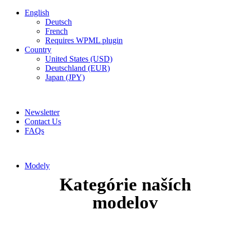
English
Deutsch
French
Requires WPML plugin
Country
United States (USD)
Deutschland (EUR)
Japan (JPY)
ADD ANYTHING HERE OR JUST REMOVE IT…
Newsletter
Contact Us
FAQs
Modely
Kategórie naších
modelov