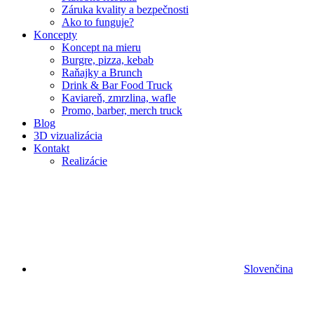
Záruka kvality a bezpečnosti
Ako to funguje?
Koncepty
Koncept na mieru
Burgre, pizza, kebab
Raňajky a Brunch
Drink & Bar Food Truck
Kaviareň, zmrzlina, wafle
Promo, barber, merch truck
Blog
3D vizualizácia
Kontakt
Realizácie
Slovenčina