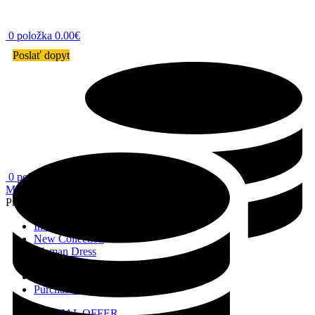
0
položka
0.00
€
Poslať dopyt
0
položka
0.00
€
Menu
Prehliadať kategórie
Instagram profile
New Collection
Woman Dress
Contact Us
Latest News
Purchase Theme
SPECIAL OFFER