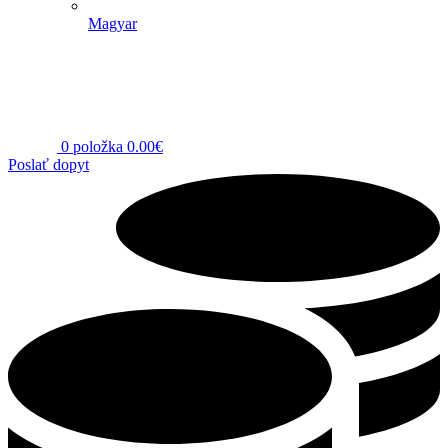
Magyar
0
položka
0.00
€
Poslať dopyt