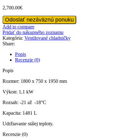
2,700.00
€
množstvo
Odoslať nezáväznú ponuku
Mraznička
Add to compare
6
Pridať do nákupného zoznamu
dverová
Kategória:
Ventilované chladničky
na
Share:
st.
Popis
Recenzie (0)
Popis
Rozmer: 1800 x 750 x 1950 mm
Výkon: 1,1 kW
Rozsah: -21 až -18°C
Kapacita: 1481 L
Udržiavanie stálej teploty.
Recenzie (0)