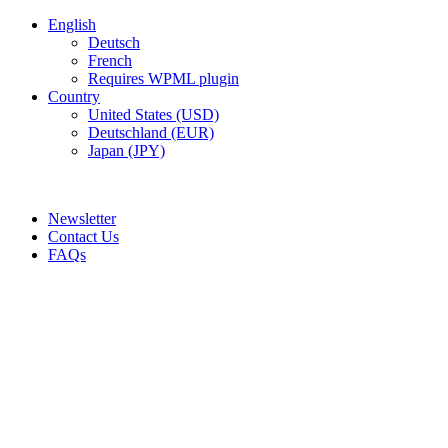
English
Deutsch
French
Requires WPML plugin
Country
United States (USD)
Deutschland (EUR)
Japan (JPY)
ADD ANYTHING HERE OR JUST REMOVE IT…
Newsletter
Contact Us
FAQs