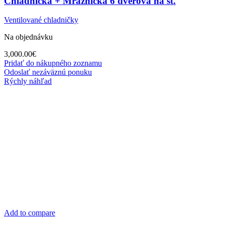
Chladnička + Mraznička 6 dverová na st.
Ventilované chladničky
Na objednávku
3,000.00
€
Pridať do nákupného zoznamu
Odoslať nezáväznú ponuku
Rýchly náhľad
Add to compare