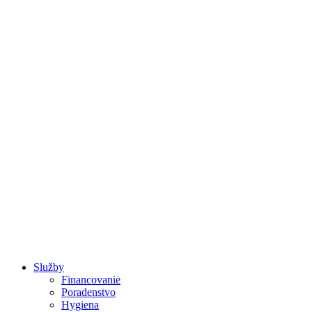
Raňajky a Brunch
Služby
Financovanie
Poradenstvo
Hygiena