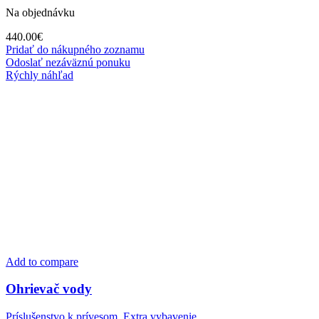
Na objednávku
440.00
€
Pridať do nákupného zoznamu
Odoslať nezáväznú ponuku
Rýchly náhľad
Add to compare
Ohrievač vody
Príslušenstvo k prívesom
,
Extra vybavenie