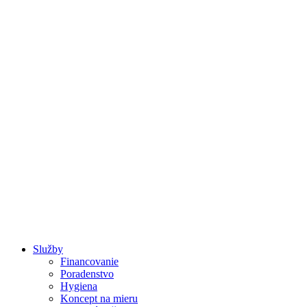
Raňajky a Brunch
Služby
Financovanie
Poradenstvo
Hygiena
Koncept na mieru