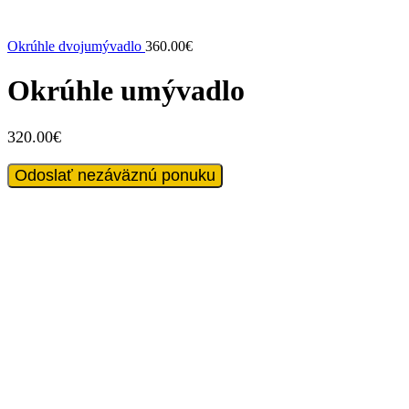
Okrúhle dvojumývadlo
360.00
€
Okrúhle umývadlo
320.00
€
množstvo
Odoslať nezáväznú ponuku
Okrúhle
umývadlo