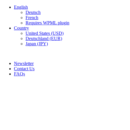
English
Deutsch
French
Requires WPML plugin
Country
United States (USD)
Deutschland (EUR)
Japan (JPY)
ADD ANYTHING HERE OR JUST REMOVE IT…
Newsletter
Contact Us
FAQs