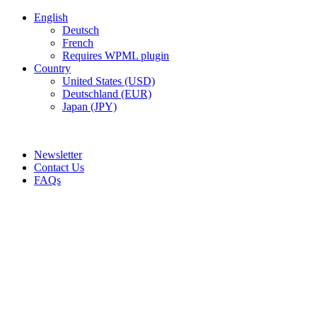
English
Deutsch
French
Requires WPML plugin
Country
United States (USD)
Deutschland (EUR)
Japan (JPY)
ADD ANYTHING HERE OR JUST REMOVE IT…
Newsletter
Contact Us
FAQs