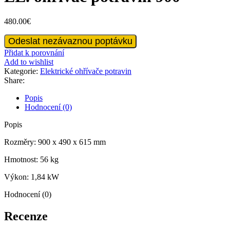
480.00
€
EL.
Odeslat nezávaznou poptávku
ohřívač
Přidat k porovnání
potravin
Add to wishlist
900
Kategorie:
Elektrické ohřívače potravin
množství
Share:
Popis
Hodnocení (0)
Popis
Rozměry: 900 x 490 x 615 mm
Hmotnost: 56 kg
Výkon: 1,84 kW
Hodnocení (0)
Recenze