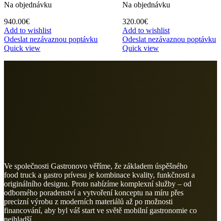
Na objednávku
Na objednávku
940.00
€
320.00
€
Add to wishlist
Add to wishlist
Odeslat nezávaznou poptávku
Odeslat nezávaznou poptávku
Quick view
Quick view
Ve společnosti Gastronovo věříme, že základem úspěšného
food truck a gastro prívesu je kombinace kvality, funkčnosti a
originálního designu. Proto nabízíme komplexní služby – od
odborného poradenství a vytvoření konceptu na míru přes
precizní výrobu z moderních materiálů až po možnosti
financování, aby byl váš start ve světě mobilní gastronomie co
nejhladší.