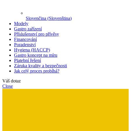
Slovenčina
(
Slovenština
)
Modely
Gastro zařízení
Příslušenství pro přívěsy
Financování
Poradenství
Hygiena (HACCP)
Gastro koncept na míru
Platební řešení
Záruka kvality a bezpečnosti
Jak celý proces probíhá?
Váš dotaz
Close