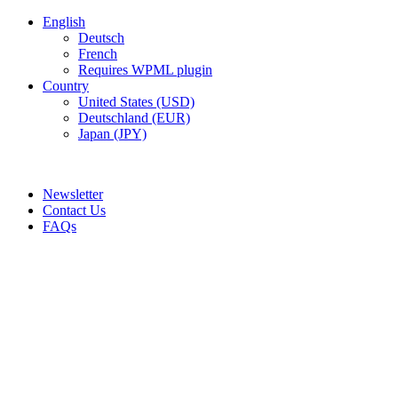
English
Deutsch
French
Requires WPML plugin
Country
United States (USD)
Deutschland (EUR)
Japan (JPY)
ADD ANYTHING HERE OR JUST REMOVE IT…
Newsletter
Contact Us
FAQs