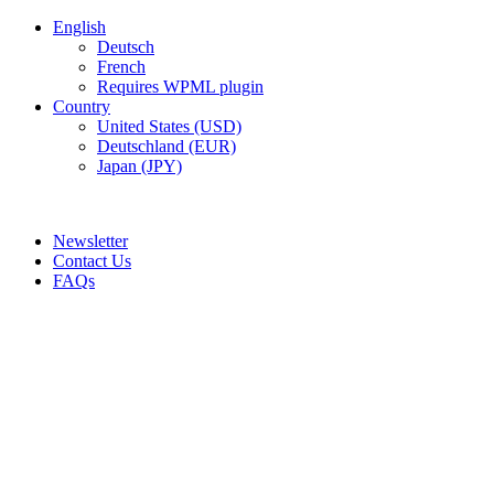
English
Deutsch
French
Requires WPML plugin
Country
United States (USD)
Deutschland (EUR)
Japan (JPY)
ADD ANYTHING HERE OR JUST REMOVE IT…
Newsletter
Contact Us
FAQs