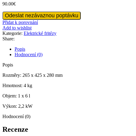
90.00
€
ST.
Odeslat nezávaznou poptávku
EL.
Přidat k porovnání
Fryer
Add to wishlist
1
Kategorie:
Elektrické fritézy
koš
Share:
6L
množství
Popis
Hodnocení (0)
Popis
Rozměry: 265 x 425 x 280 mm
Hmotnost: 4 kg
Objem: 1 x 6 l
Výkon: 2,2 kW
Hodnocení (0)
Recenze