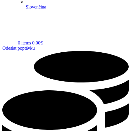
Slovenčina
0
items
0.00
€
Odeslat poptávku