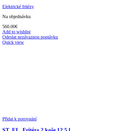
Elektrické fritézy
Na objednávku
560.00
€
Add to wishlist
Odeslat nezávaznou poptávku
Quick view
Přidat k porovnání
ST. EL. Fritéza 2 koše 12,5 l