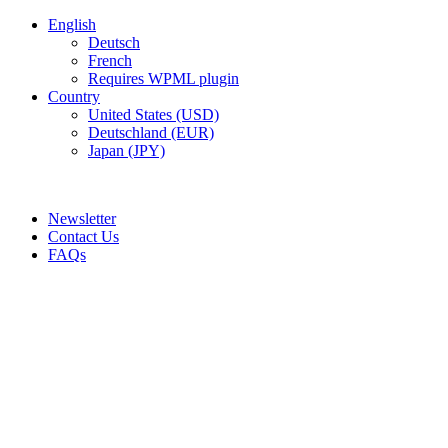
English
Deutsch
French
Requires WPML plugin
Country
United States (USD)
Deutschland (EUR)
Japan (JPY)
ADD ANYTHING HERE OR JUST REMOVE IT…
Newsletter
Contact Us
FAQs