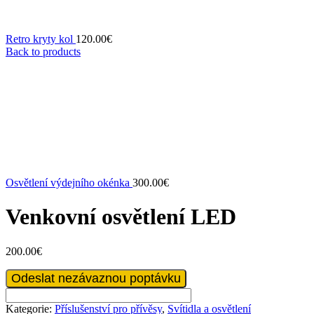
Retro kryty kol
120.00
€
Back to products
Osvětlení výdejního okénka
300.00
€
Venkovní osvětlení LED
200.00
€
Venkovní
Odeslat nezávaznou poptávku
osvětlení
LED
Kategorie:
Příslušenství pro přívěsy
,
Svítidla a osvětlení
množství