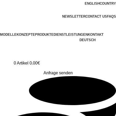
ENGLISH
COUNTRY
ADD ANYTHING HERE OR JUST REMOVE IT…
NEWSLETTER
CONTACT US
FAQS
MODELLE
KONZEPTE
PRODUKTE
DIENSTLEISTUNGEN
KONTAKT
DEUTSCH
0
Artikel
0.00
€
Anfrage senden