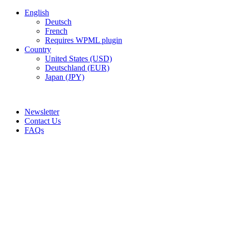
English
Deutsch
French
Requires WPML plugin
Country
United States (USD)
Deutschland (EUR)
Japan (JPY)
ADD ANYTHING HERE OR JUST REMOVE IT…
Newsletter
Contact Us
FAQs