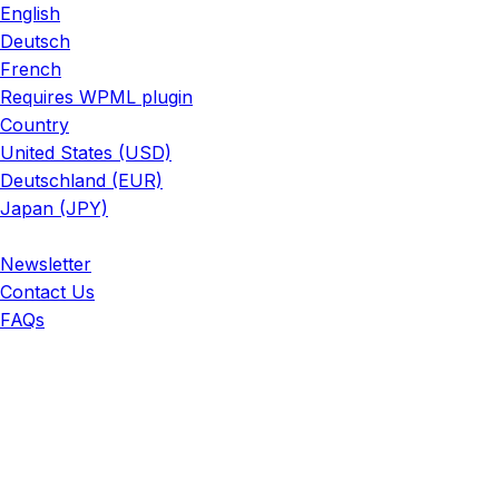
English
Deutsch
French
Requires WPML plugin
Country
United States (USD)
Deutschland (EUR)
Japan (JPY)
ADD ANYTHING HERE OR JUST REMOVE IT…
Newsletter
Contact Us
FAQs