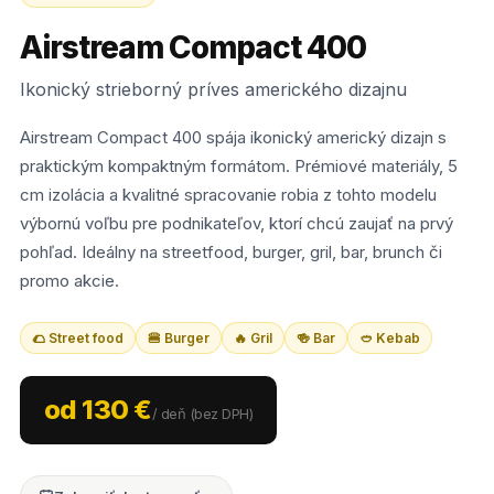
Airstream Compact 400
Ikonický strieborný príves amerického dizajnu
Airstream Compact 400 spája ikonický americký dizajn s
praktickým kompaktným formátom. Prémiové materiály, 5
cm izolácia a kvalitné spracovanie robia z tohto modelu
výbornú voľbu pre podnikateľov, ktorí chcú zaujať na prvý
pohľad. Ideálny na streetfood, burger, gril, bar, brunch či
promo akcie.
🌮 Street food
🍔 Burger
🔥 Gril
🍻 Bar
🥙 Kebab
od 130 €
/ deň (bez DPH)