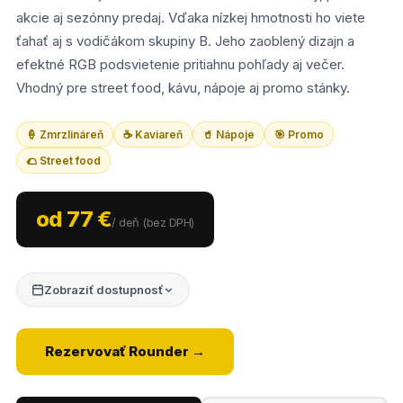
akcie aj sezónny predaj. Vďaka nízkej hmotnosti ho viete
ťahať aj s vodičákom skupiny B. Jeho zaoblený dizajn a
efektné RGB podsvietenie pritiahnu pohľady aj večer.
Vhodný pre street food, kávu, nápoje aj promo stánky.
🍦 Zmrzlináreň
☕ Kaviareň
🥤 Nápoje
🎯 Promo
🌮 Street food
od 77 €
/ deň (bez DPH)
Zobraziť dostupnosť
Rezervovať Rounder →