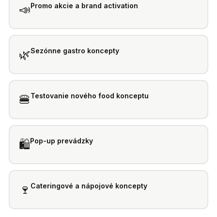
Promo akcie a brand activation
📣
Sezónne gastro koncepty
🌿
Testovanie nového food konceptu
🍔
Pop-up prevádzky
🛍️
Cateringové a nápojové koncepty
🍷