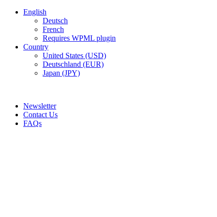
English
Deutsch
French
Requires WPML plugin
Country
United States (USD)
Deutschland (EUR)
Japan (JPY)
ADD ANYTHING HERE OR JUST REMOVE IT…
Newsletter
Contact Us
FAQs