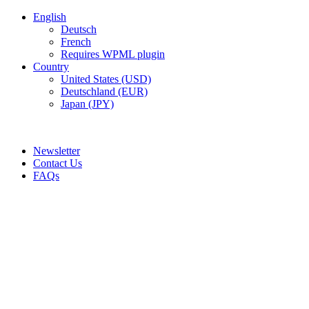
English
Deutsch
French
Requires WPML plugin
Country
United States (USD)
Deutschland (EUR)
Japan (JPY)
ADD ANYTHING HERE OR JUST REMOVE IT…
Newsletter
Contact Us
FAQs