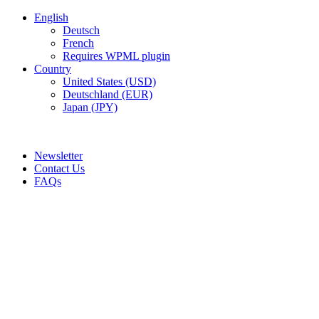
English
Deutsch
French
Requires WPML plugin
Country
United States (USD)
Deutschland (EUR)
Japan (JPY)
ADD ANYTHING HERE OR JUST REMOVE IT…
Newsletter
Contact Us
FAQs