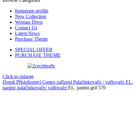
Browse Categories
Instagram profile
New Collection
Woman Dress
Contact Us
Latest News
Purchase Theme
SPECIAL OFFER
PURCHASE THEME
Click to enlarge
Domů
Příslušenství
Gastro zařízení
Palačinkovače / vaflovače
EL.
panini/ palačinkovače/ vaflovače
EL. panini gril 570