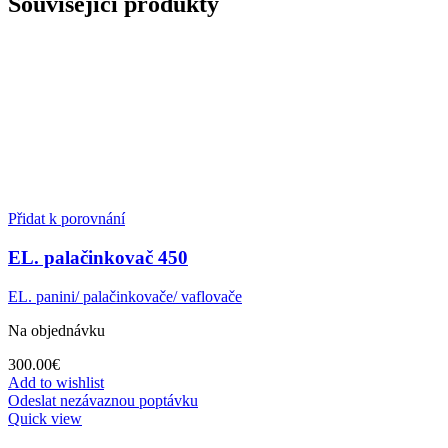
Související produkty
Přidat k porovnání
EL. palačinkovač 450
EL. panini/ palačinkovače/ vaflovače
Na objednávku
300.00
€
Add to wishlist
Odeslat nezávaznou poptávku
Quick view