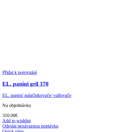
Přidat k porovnání
EL. panini gril 370
EL. panini/ palačinkovače/ vaflovače
Na objednávku
310.00
€
Add to wishlist
Odeslat nezávaznou poptávku
Quick view