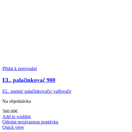
Přidat k porovnání
EL. palačinkovač 900
EL. panini/ palačinkovače/ vaflovače
Na objednávku
560.00
€
Add to wishlist
Odeslat nezávaznou poptávku
Quick view