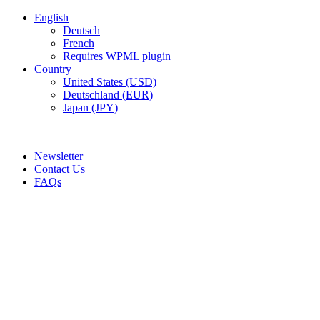
English
Deutsch
French
Requires WPML plugin
Country
United States (USD)
Deutschland (EUR)
Japan (JPY)
ADD ANYTHING HERE OR JUST REMOVE IT…
Newsletter
Contact Us
FAQs