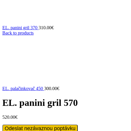
EL. panini gril 370
310.00
€
Back to products
EL. palačinkovač 450
300.00
€
EL. panini gril 570
520.00
€
EL.
Odeslat nezávaznou poptávku