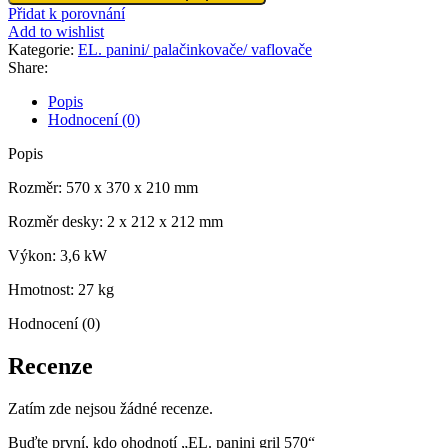
panini
Přidat k porovnání
gril
Add to wishlist
570
Kategorie:
EL. panini/ palačinkovače/ vaflovače
množství
Share:
Popis
Hodnocení (0)
Popis
Rozměr: 570 x 370 x 210 mm
Rozměr desky: 2 x 212 x 212 mm
Výkon: 3,6 kW
Hmotnost: 27 kg
Hodnocení (0)
Recenze
Zatím zde nejsou žádné recenze.
Buďte první, kdo ohodnotí „EL. panini gril 570“