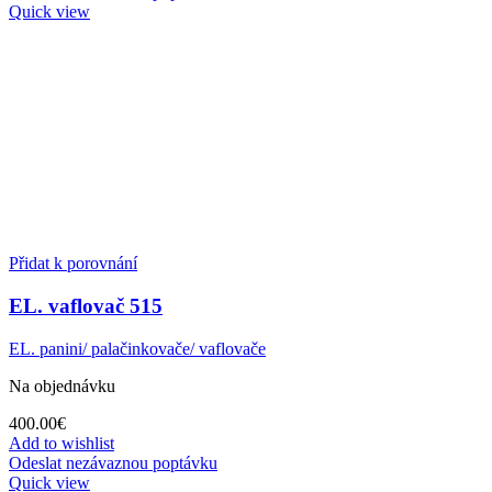
Quick view
Přidat k porovnání
EL. vaflovač 515
EL. panini/ palačinkovače/ vaflovače
Na objednávku
400.00
€
Add to wishlist
Odeslat nezávaznou poptávku
Quick view