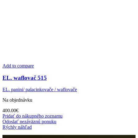
Add to compare
EL. waflovač 515
EL. panini/ palacinkovače / waflovače
Na objednávku
400.00
€
Pridať do nákupného zoznamu
Odoslať nezáväznú ponuku
Rýchly náhľad