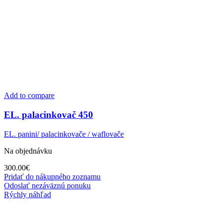
Add to compare
EL. palacinkovač 450
EL. panini/ palacinkovače / waflovače
Na objednávku
300.00
€
Pridať do nákupného zoznamu
Odoslať nezáväznú ponuku
Rýchly náhľad