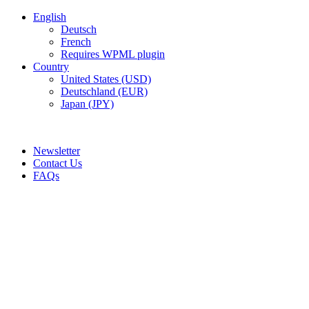
English
Deutsch
French
Requires WPML plugin
Country
United States (USD)
Deutschland (EUR)
Japan (JPY)
ADD ANYTHING HERE OR JUST REMOVE IT…
Newsletter
Contact Us
FAQs