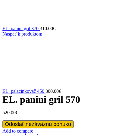
EL. panini gril 370
310.00
€
Naspäť k produktom
EL. palacinkovač 450
300.00
€
EL. panini gril 570
520.00
€
množstvo
Odoslať nezáväznú ponuku
EL.
Add to compare
panini