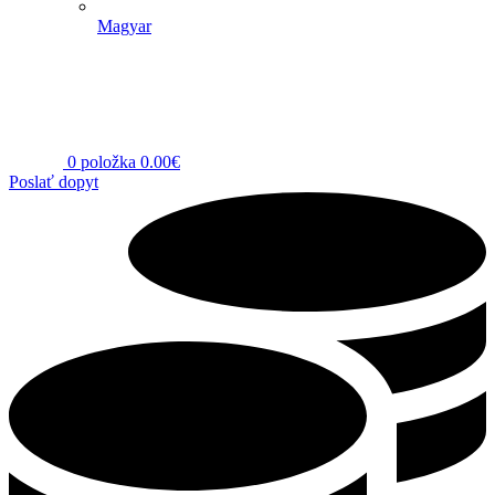
Magyar
0
položka
0.00
€
Poslať dopyt