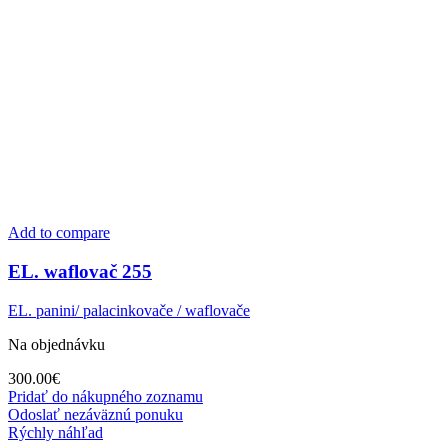
Add to compare
EL. waflovač 255
EL. panini/ palacinkovače / waflovače
Na objednávku
300.00
€
Pridať do nákupného zoznamu
Odoslať nezáväznú ponuku
Rýchly náhľad