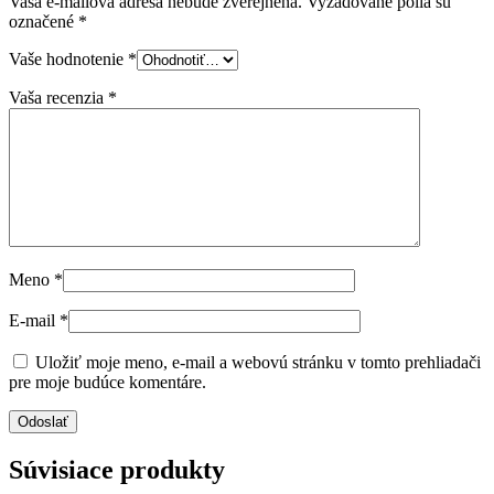
Vaša e-mailová adresa nebude zverejnená.
Vyžadované polia sú
označené
*
Vaše hodnotenie
*
Vaša recenzia
*
Meno
*
E-mail
*
Uložiť moje meno, e-mail a webovú stránku v tomto prehliadači
pre moje budúce komentáre.
Súvisiace produkty