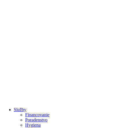
Raňajky a Brunch
Služby
Financovanie
Poradenstvo
Hygiena