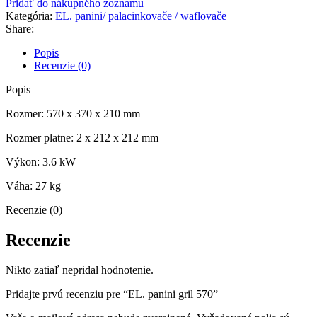
Pridať do nákupného zoznamu
gril
Kategória:
EL. panini/ palacinkovače / waflovače
570
Share:
Popis
Recenzie (0)
Popis
Rozmer: 570 x 370 x 210 mm
Rozmer platne: 2 x 212 x 212 mm
Výkon: 3.6 kW
Váha: 27 kg
Recenzie (0)
Recenzie
Nikto zatiaľ nepridal hodnotenie.
Pridajte prvú recenziu pre “EL. panini gril 570”