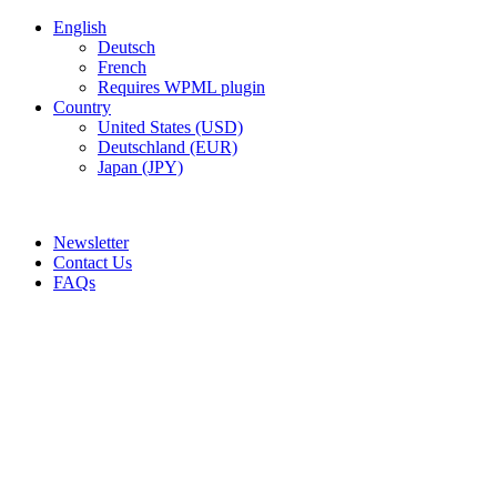
English
Deutsch
French
Requires WPML plugin
Country
United States (USD)
Deutschland (EUR)
Japan (JPY)
ADD ANYTHING HERE OR JUST REMOVE IT…
Newsletter
Contact Us
FAQs