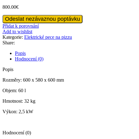
800.00
€
Vestavná
Odeslat nezávaznou poptávku
trouba
Přidat k porovnání
600
Add to wishlist
množství
Kategorie:
Elektrické pece na pizzu
Share:
Popis
Hodnocení (0)
Popis
Rozměry: 600 x 580 x 600 mm
Objem: 60 l
Hmotnost: 32 kg
Výkon: 2,5 kW
Hodnocení (0)