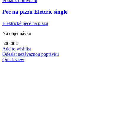
Přidat k porovnání
Pec na pizzu Eletcric single
Elektrické pece na pizzu
Na objednávku
500.00
€
Add to wishlist
Odeslat nezávaznou poptávku
Quick view