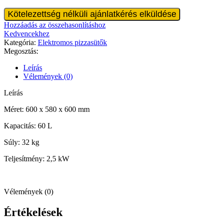
Beépített
Kötelezettség nélküli ajánlatkérés elküldése
sütő
Hozzáadás az összehasonlításhoz
600
Kedvencekhez
mennyiség
Kategória:
Elektromos pizzasütők
Megosztás:
Leírás
Vélemények (0)
Leírás
Méret: 600 x 580 x 600 mm
Kapacitás: 60 L
Súly: 32 kg
Teljesítmény: 2,5 kW
Vélemények (0)
Értékelések