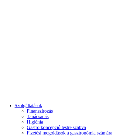
Reggeli és Brunch
Szolgáltatások
Finanszírozás
Tanácsadás
Higiénia
Gastro koncepció testre szabva
Fizetési megoldások a gasztronómia számára