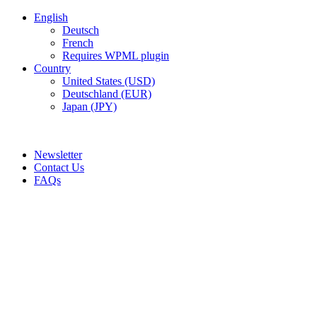
English
Deutsch
French
Requires WPML plugin
Country
United States (USD)
Deutschland (EUR)
Japan (JPY)
ADD ANYTHING HERE OR JUST REMOVE IT…
Newsletter
Contact Us
FAQs