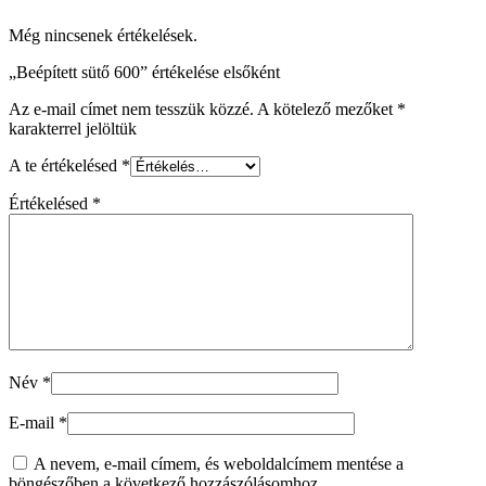
Még nincsenek értékelések.
„Beépített sütő 600” értékelése elsőként
Az e-mail címet nem tesszük közzé.
A kötelező mezőket
*
karakterrel jelöltük
A te értékelésed
*
Értékelésed
*
Név
*
E-mail
*
A nevem, e-mail címem, és weboldalcímem mentése a
böngészőben a következő hozzászólásomhoz.