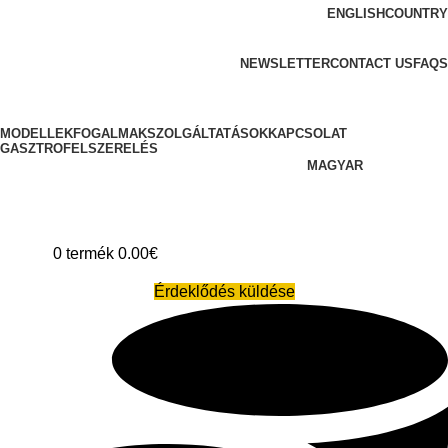
ENGLISH
COUNTRY
ADD ANYTHING HERE OR JUST REMOVE IT…
NEWSLETTER
CONTACT US
FAQS
MODELLEK
FOGALMAK
SZOLGÁLTATÁSOK
KAPCSOLAT
GASZTROFELSZERELÉS
MAGYAR
0
termék
0.00
€
Érdeklődés küldése