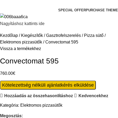
Keresés a kategóriák között
SPECIAL OFFER
PURCHASE THEME
Nagyításhoz kattints ide
Kezdőlap
Kiegészítők
Gasztrofelszerelés
Pizza sütő
Elektromos pizzasütők
Convectomat 595
Vissza a termékekhez
Convectomat 595
760.00
€
Kötelezettség nélküli ajánlatkérés elküldése
Hozzáadás az összehasonlításhoz
Kedvencekhez
Kategória:
Elektromos pizzasütők
Megosztás: