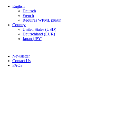
English
Deutsch
French
Requires WPML plugin
Country
United States (USD)
Deutschland (EUR)
Japan (JPY)
ADD ANYTHING HERE OR JUST REMOVE IT…
Newsletter
Contact Us
FAQs