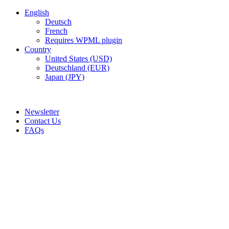
English
Deutsch
French
Requires WPML plugin
Country
United States (USD)
Deutschland (EUR)
Japan (JPY)
ADD ANYTHING HERE OR JUST REMOVE IT…
Newsletter
Contact Us
FAQs