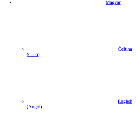
Magyar
Čeština
(
Cseh
)
English
(
Angol
)