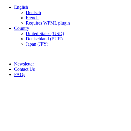
English
Deutsch
French
Requires WPML plugin
Country
United States (USD)
Deutschland (EUR)
Japan (JPY)
ADD ANYTHING HERE OR JUST REMOVE IT…
Newsletter
Contact Us
FAQs