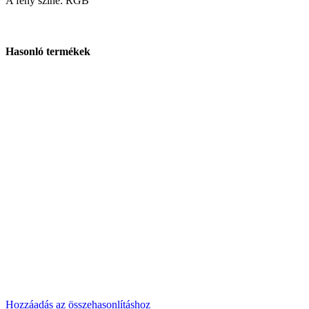
A fény színe: RGB
Hasonló termékek
Hozzáadás az összehasonlításhoz