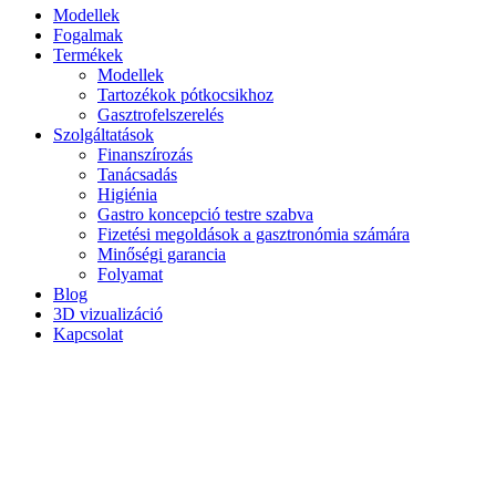
Modellek
Fogalmak
Termékek
Modellek
Tartozékok pótkocsikhoz
Gasztrofelszerelés
Szolgáltatások
Finanszírozás
Tanácsadás
Higiénia
Gastro koncepció testre szabva
Fizetési megoldások a gasztronómia számára
Minőségi garancia
Folyamat
Blog
3D vizualizáció
Kapcsolat