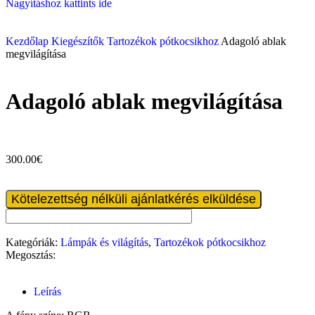
Nagyításhoz kattints ide
Kezdőlap
Kiegészítők
Tartozékok pótkocsikhoz
Adagoló ablak
megvilágítása
Adagoló ablak megvilágítása
300.00
€
Kötelezettség nélküli ajánlatkérés elküldése
Kategóriák:
Lámpák és világítás
,
Tartozékok pótkocsikhoz
Megosztás:
Leírás