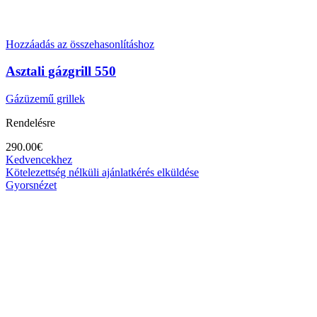
Hozzáadás az összehasonlításhoz
Asztali gázgrill 550
Gázüzemű grillek
Rendelésre
290.00
€
Kedvencekhez
Kötelezettség nélküli ajánlatkérés elküldése
Gyorsnézet