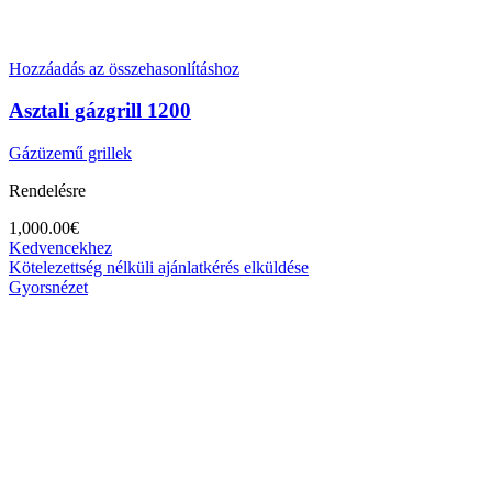
Hozzáadás az összehasonlításhoz
Asztali gázgrill 1200
Gázüzemű grillek
Rendelésre
1,000.00
€
Kedvencekhez
Kötelezettség nélküli ajánlatkérés elküldése
Gyorsnézet