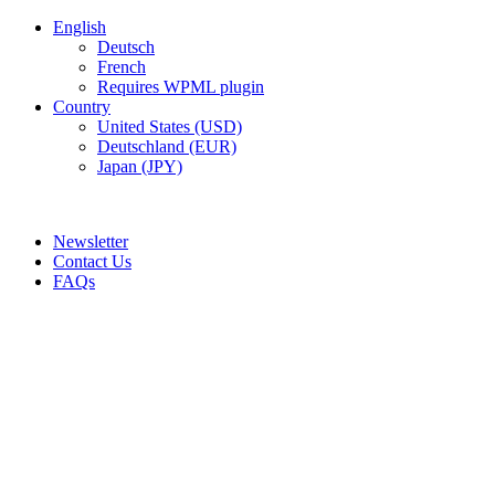
English
Deutsch
French
Requires WPML plugin
Country
United States (USD)
Deutschland (EUR)
Japan (JPY)
ADD ANYTHING HERE OR JUST REMOVE IT…
Newsletter
Contact Us
FAQs