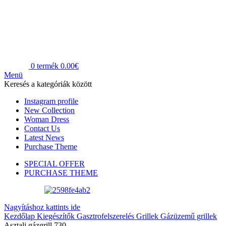
0
termék
0.00
€
Menü
Keresés a kategóriák között
Instagram profile
New Collection
Woman Dress
Contact Us
Latest News
Purchase Theme
SPECIAL OFFER
PURCHASE THEME
Nagyításhoz kattints ide
Kezdőlap
Kiegészítők
Gasztrofelszerelés
Grillek
Gázüzemű grillek
Asztali gázgrill 730