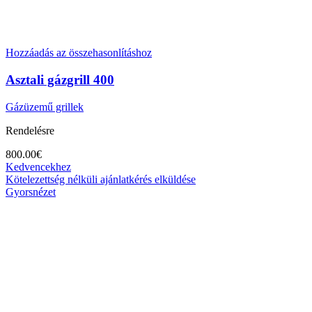
Hozzáadás az összehasonlításhoz
Asztali gázgrill 400
Gázüzemű grillek
Rendelésre
800.00
€
Kedvencekhez
Kötelezettség nélküli ajánlatkérés elküldése
Gyorsnézet