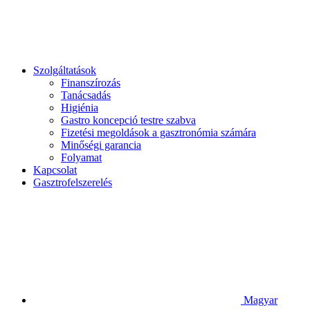
Reggeli és Brunch
Szolgáltatások
Finanszírozás
Tanácsadás
Higiénia
Gastro koncepció testre szabva
Fizetési megoldások a gasztronómia számára
Minőségi garancia
Folyamat
Kapcsolat
Gasztrofelszerelés
Magyar