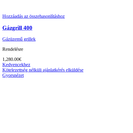
Hozzáadás az összehasonlításhoz
Gázgrill 400
Gázüzemű grillek
Rendelésre
1,280.00
€
Kedvencekhez
Kötelezettség nélküli ajánlatkérés elküldése
Gyorsnézet