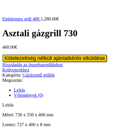
Elektromos grill 400
1,280.00
€
Asztali gázgrill 730
460.00
€
Asztali
Kötelezettség nélküli ajánlatkérés elküldése
gázgrill
Hozzáadás az összehasonlításhoz
730
Kedvencekhez
mennyiség
Kategória:
Gázüzemű grillek
Megosztás:
Leírás
Vélemények (0)
Leírás
Méret: 730 x 550 x 400 mm
Lemez: 727 x 400 x 8 mm