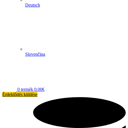
Deutsch
Slovenčina
0
termék
0.00
€
Érdeklődés küldése