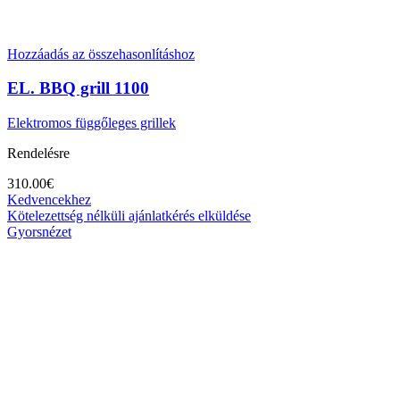
Hozzáadás az összehasonlításhoz
EL. BBQ grill 1100
Elektromos függőleges grillek
Rendelésre
310.00
€
Kedvencekhez
Kötelezettség nélküli ajánlatkérés elküldése
Gyorsnézet