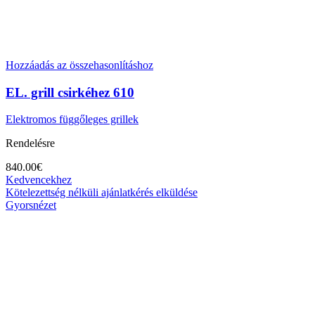
Hozzáadás az összehasonlításhoz
EL. grill csirkéhez 610
Elektromos függőleges grillek
Rendelésre
840.00
€
Kedvencekhez
Kötelezettség nélküli ajánlatkérés elküldése
Gyorsnézet