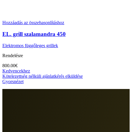
Hozzáadás az összehasonlításhoz
EL. grill szalamandra 450
Elektromos függőleges grillek
Rendelésre
800.00
€
Kedvencekhez
Kötelezettség nélküli ajánlatkérés elküldése
Gyorsnézet