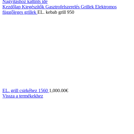
Nagyításhoz kattints ide
Kezdőlap
Kiegészítők
Gasztrofelszerelés
Grillek
Elektromos
függőleges grillek
EL. kebab grill 950
EL. grill csirkéhez 1560
1,000.00
€
Vissza a termékekhez