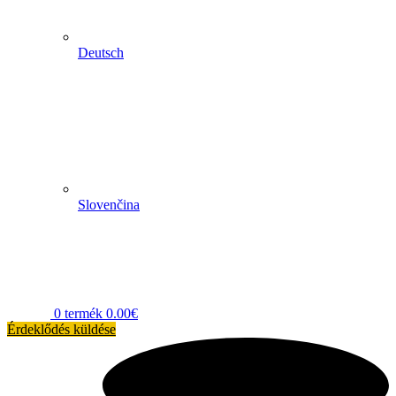
Deutsch
Slovenčina
0
termék
0.00
€
Érdeklődés küldése