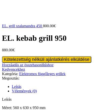
EL. grill szalamandra 450
800.00
€
EL. kebab grill 950
880.00
€
EL.
Kötelezettség nélküli ajánlatkérés elküldése
kebab
Hozzáadás az összehasonlításhoz
grill
Kedvencekhez
950
Kategória:
Elektromos függőleges grillek
mennyiség
Megosztás:
Leírás
Vélemények (0)
Leírás
Méret: 560 x 630 x 950 mm