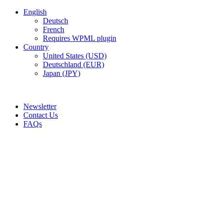
English
Deutsch
French
Requires WPML plugin
Country
United States (USD)
Deutschland (EUR)
Japan (JPY)
ADD ANYTHING HERE OR JUST REMOVE IT…
Newsletter
Contact Us
FAQs