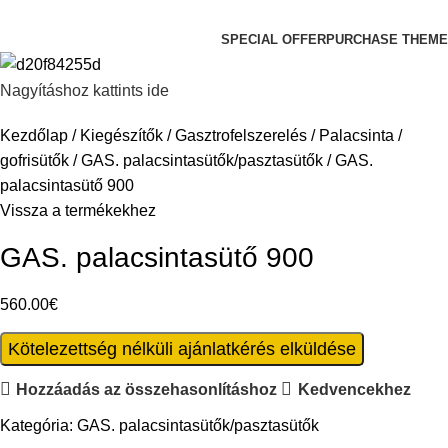
Keresés a kategóriák között
SPECIAL OFFER
PURCHASE THEME
Nagyításhoz kattints ide
Kezdőlap
Kiegészítők
Gasztrofelszerelés
Palacsinta /
gofrisütők
GAS. palacsintasütők/pasztasütők
GAS.
palacsintasütő 900
Vissza a termékekhez
GAS. palacsintasütő 900
560.00
€
Kötelezettség nélküli ajánlatkérés elküldése
Hozzáadás az összehasonlításhoz
Kedvencekhez
Kategória:
GAS. palacsintasütők/pasztasütők