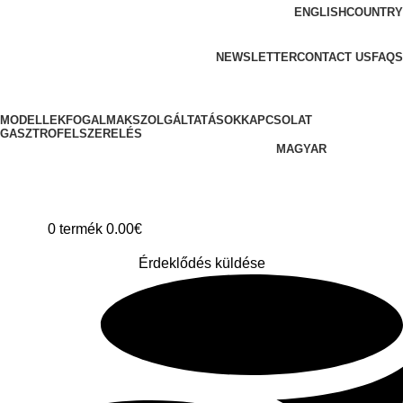
ENGLISH
COUNTRY
ADD ANYTHING HERE OR JUST REMOVE IT…
NEWSLETTER
CONTACT US
FAQS
MODELLEK
FOGALMAK
SZOLGÁLTATÁSOK
KAPCSOLAT
GASZTROFELSZERELÉS
MAGYAR
0
termék
0.00
€
Érdeklődés küldése