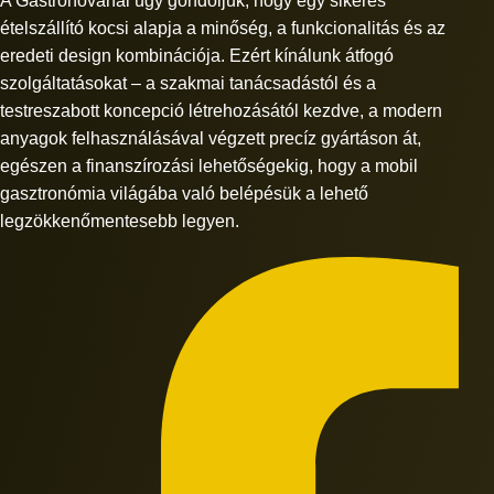
A Gastronovánál úgy gondoljuk, hogy egy sikeres
ételszállító kocsi alapja a minőség, a funkcionalitás és az
eredeti design kombinációja. Ezért kínálunk átfogó
szolgáltatásokat – a szakmai tanácsadástól és a
testreszabott koncepció létrehozásától kezdve, a modern
anyagok felhasználásával végzett precíz gyártáson át,
egészen a finanszírozási lehetőségekig, hogy a mobil
gasztronómia világába való belépésük a lehető
legzökkenőmentesebb legyen.