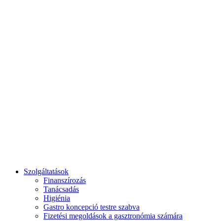
Reggeli és Brunch
Szolgáltatások
Finanszírozás
Tanácsadás
Higiénia
Gastro koncepció testre szabva
Fizetési megoldások a gasztronómia számára