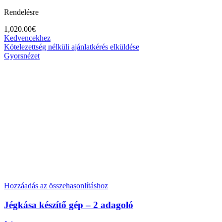
Rendelésre
1,020.00
€
Kedvencekhez
Kötelezettség nélküli ajánlatkérés elküldése
Gyorsnézet
Hozzáadás az összehasonlításhoz
Jégkása készítő gép – 2 adagoló