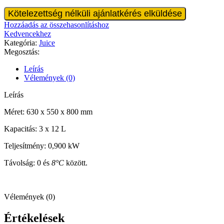
Jégkása
Kötelezettség nélküli ajánlatkérés elküldése
készítő
Hozzáadás az összehasonlításhoz
gép
Kedvencekhez
-
Kategória:
Juice
3
Megosztás:
adagoló
mennyiség
Leírás
Vélemények (0)
Leírás
Méret: 630 x 550 x 800 mm
Kapacitás: 3 x 12 L
Teljesítmény: 0,900 kW
Távolság: 0 és
8°C
között.
Vélemények (0)
Értékelések