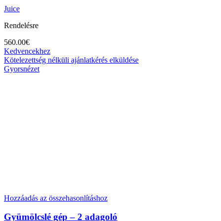
Juice
Rendelésre
560.00
€
Kedvencekhez
Kötelezettség nélküli ajánlatkérés elküldése
Gyorsnézet
Hozzáadás az összehasonlításhoz
Gyümölcslé gép – 2 adagoló