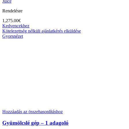
Juice
Rendelésre
1,275.00
€
Kedvencekhez
Kötelezettség nélküli ajánlatkérés elküldése
Gyorsnézet
Hozzáadás az összehasonlításhoz
Gyümölcslé gép – 1 adagoló