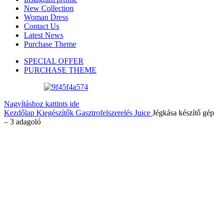
New Collection
Woman Dress
Contact Us
Latest News
Purchase Theme
SPECIAL OFFER
PURCHASE THEME
Nagyításhoz kattints ide
Kezdőlap
Kiegészítők
Gasztrofelszerelés
Juice
Jégkása készítő gép
– 3 adagoló