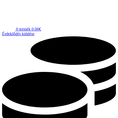
0
termék
0.00
€
Érdeklődés küldése