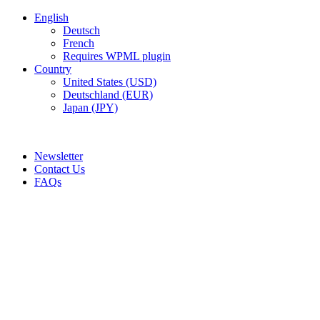
English
Deutsch
French
Requires WPML plugin
Country
United States (USD)
Deutschland (EUR)
Japan (JPY)
ADD ANYTHING HERE OR JUST REMOVE IT…
Newsletter
Contact Us
FAQs