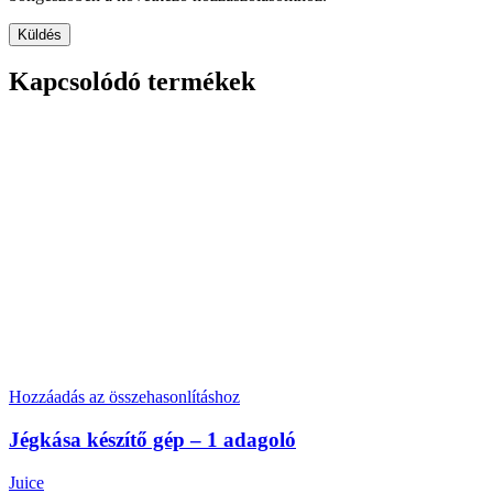
Kapcsolódó termékek
Hozzáadás az összehasonlításhoz
Jégkása készítő gép – 1 adagoló
Juice