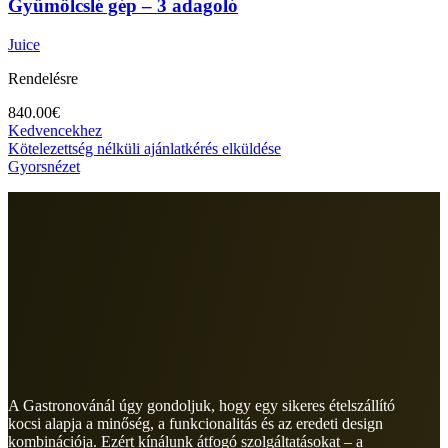
Gyümölcslé gép – 3 adagoló
Juice
Rendelésre
840.00
€
Kedvencekhez
Kötelezettség nélküli ajánlatkérés elküldése
Gyorsnézet
A Gastronovánál úgy gondoljuk, hogy egy sikeres ételszállító
kocsi alapja a minőség, a funkcionalitás és az eredeti design
kombinációja. Ezért kínálunk átfogó szolgáltatásokat – a