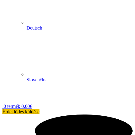
Deutsch
Slovenčina
0
termék
0.00
€
Érdeklődés küldése