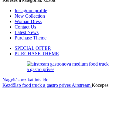
Keresés a kategóriák között
Instagram profile
New Collection
Woman Dress
Contact Us
Latest News
Purchase Theme
SPECIAL OFFER
PURCHASE THEME
Nagyításhoz kattints ide
Kezdőlap
food truck a gastro príves
Airstream
Közepes