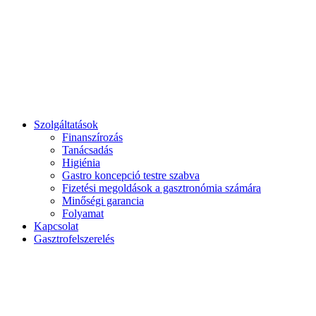
Reggeli és Brunch
Szolgáltatások
Finanszírozás
Tanácsadás
Higiénia
Gastro koncepció testre szabva
Fizetési megoldások a gasztronómia számára
Minőségi garancia
Folyamat
Kapcsolat
Gasztrofelszerelés