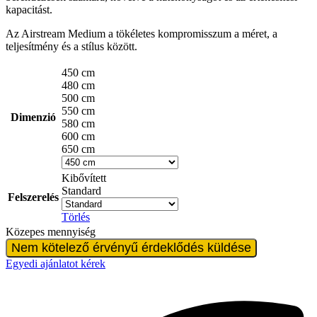
kapacitást.
Az Airstream Medium a tökéletes kompromisszum a méret, a
teljesítmény és a stílus között.
450 cm
480 cm
500 cm
550 cm
Dimenzió
580 cm
600 cm
650 cm
Kibővített
Standard
Felszerelés
Törlés
Közepes mennyiség
Nem kötelező érvényű érdeklődés küldése
Egyedi ajánlatot kérek