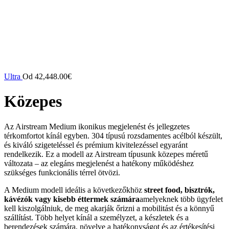
Ultra
Od
42,448.00
€
Közepes
Az Airstream Medium ikonikus megjelenést és jellegzetes
térkomfortot kínál egyben. 304 típusú rozsdamentes acélból készült,
és kiváló szigeteléssel és prémium kivitelezéssel egyaránt
rendelkezik. Ez a modell az Airstream típusunk közepes méretű
változata – az elegáns megjelenést a hatékony működéshez
szükséges funkcionális térrel ötvözi.
A Medium modell ideális a következőkhöz
street food, bisztrók,
kávézók vagy kisebb éttermek számára
amelyeknek több ügyfelet
kell kiszolgálniuk, de meg akarják őrizni a mobilitást és a könnyű
szállítást. Több helyet kínál a személyzet, a készletek és a
berendezések számára, növelve a hatékonyságot és az értékesítési