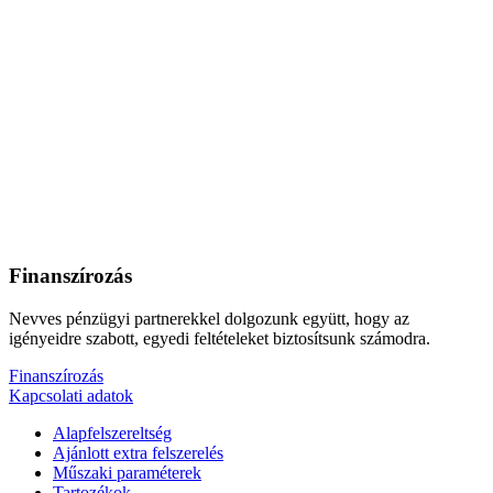
Finanszírozás
Nevves pénzügyi partnerekkel dolgozunk együtt, hogy az
igényeidre szabott, egyedi feltételeket biztosítsunk számodra.
Finanszírozás
Kapcsolati adatok
Alapfelszereltség
Ajánlott extra felszerelés
Műszaki paraméterek
Tartozékok