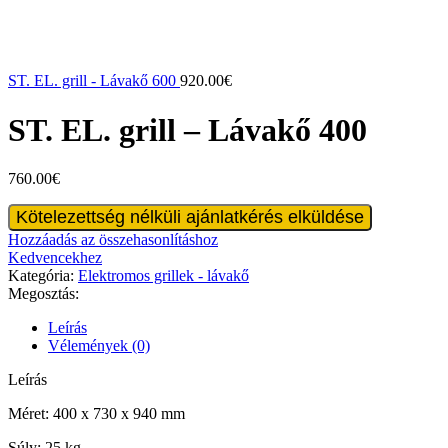
ST. EL. grill - Lávakő 600
920.00
€
ST. EL. grill – Lávakő 400
760.00
€
ST.
Kötelezettség nélküli ajánlatkérés elküldése
EL.
Hozzáadás az összehasonlításhoz
grill
Kedvencekhez
-
Kategória:
Elektromos grillek - lávakő
Lávakő
Megosztás:
400
mennyiség
Leírás
Vélemények (0)
Leírás
Méret: 400 x 730 x 940 mm
Súly: 25 kg