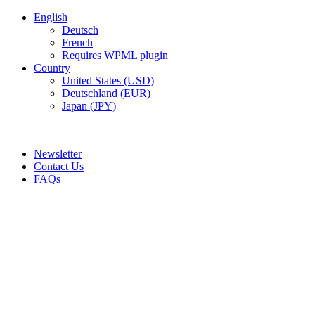
English
Deutsch
French
Requires WPML plugin
Country
United States (USD)
Deutschland (EUR)
Japan (JPY)
ADD ANYTHING HERE OR JUST REMOVE IT…
Newsletter
Contact Us
FAQs