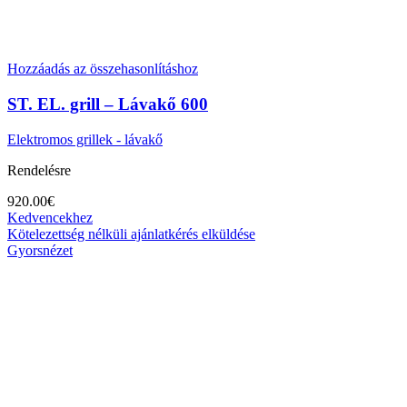
Hozzáadás az összehasonlításhoz
ST. EL. grill – Lávakő 600
Elektromos grillek - lávakő
Rendelésre
920.00
€
Kedvencekhez
Kötelezettség nélküli ajánlatkérés elküldése
Gyorsnézet