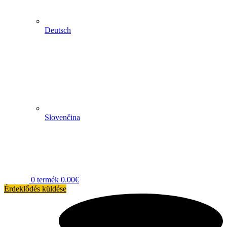
Deutsch
Slovenčina
0
termék
0.00
€
Érdeklődés küldése