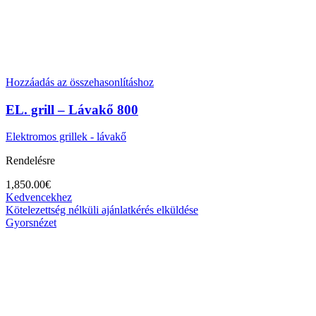
Hozzáadás az összehasonlításhoz
EL. grill – Lávakő 800
Elektromos grillek - lávakő
Rendelésre
1,850.00
€
Kedvencekhez
Kötelezettség nélküli ajánlatkérés elküldése
Gyorsnézet