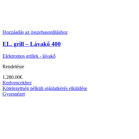
Hozzáadás az összehasonlításhoz
EL. grill – Lávakő 400
Elektromos grillek - lávakő
Rendelésre
1,280.00
€
Kedvencekhez
Kötelezettség nélküli ajánlatkérés elküldése
Gyorsnézet