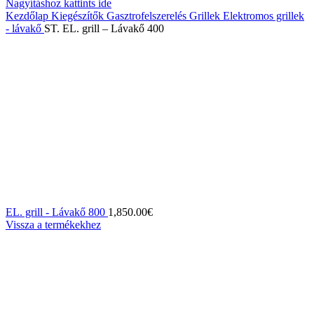
Nagyításhoz kattints ide
Kezdőlap
Kiegészítők
Gasztrofelszerelés
Grillek
Elektromos grillek
- lávakő
ST. EL. grill – Lávakő 400
EL. grill - Lávakő 800
1,850.00
€
Vissza a termékekhez