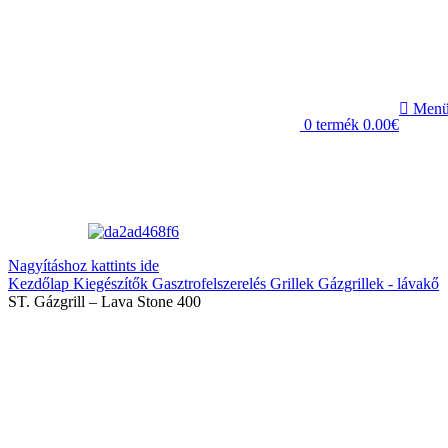
Men
0
termék
0.00
€
Nagyításhoz kattints ide
Kezdőlap
Kiegészítők
Gasztrofelszerelés
Grillek
Gázgrillek - lávakő
ST. Gázgrill – Lava Stone 400