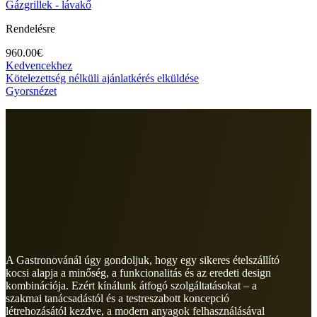
Gázgrillek - lávakő
Rendelésre
960.00
€
Kedvencekhez
Kötelezettség nélküli ajánlatkérés elküldése
Gyorsnézet
A Gastronovánál úgy gondoljuk, hogy egy sikeres ételszállító
kocsi alapja a minőség, a funkcionalitás és az eredeti design
kombinációja. Ezért kínálunk átfogó szolgáltatásokat – a
szakmai tanácsadástól és a testreszabott koncepció
létrehozásától kezdve, a modern anyagok felhasználásával