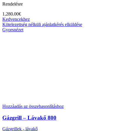
Rendelésre
1,280.00
€
Kedvencekhez
Kötelezettség nélküli ajánlatkérés elküldése
Gyorsnézet
Hozzáadás az összehasonlításhoz
Gázgrill – Lávakő 800
Gázgrillek - lávakő