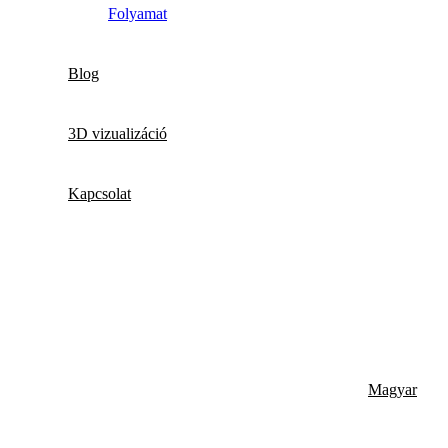
Folyamat
Blog
3D vizualizáció
Kapcsolat
Magyar