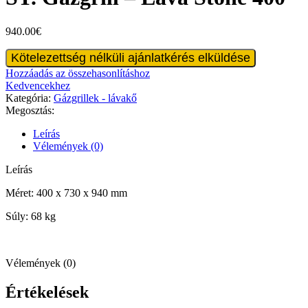
940.00
€
ST.
Kötelezettség nélküli ajánlatkérés elküldése
Gázgrill
Hozzáadás az összehasonlításhoz
-
Kedvencekhez
Lava
Kategória:
Gázgrillek - lávakő
Stone
Megosztás:
400
mennyiség
Leírás
Vélemények (0)
Leírás
Méret: 400 x 730 x 940 mm
Súly: 68 kg
Vélemények (0)
Értékelések