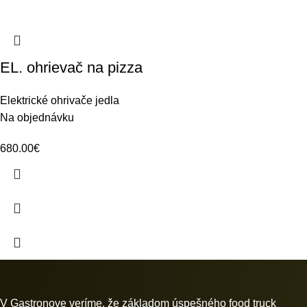
EL. ohrievač na pizza
Elektrické ohrivače jedla
Na objednávku
680.00
€
V Gastronove veríme, že základom úspešného food truck