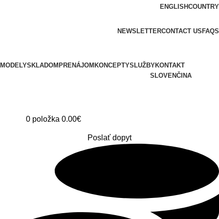
ENGLISH
COUNTRY
ADD ANYTHING HERE OR JUST REMOVE IT…
NEWSLETTER
CONTACT US
FAQS
MODELY
SKLADOM
PRENÁJOM
KONCEPTY
SLUŽBY
KONTAKT
SLOVENČINA
0
položka
0.00
€
Poslať dopyt