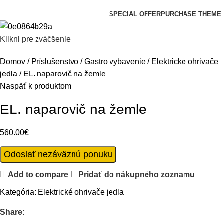
Prehliadať kategórie
SPECIAL OFFER
PURCHASE THEME
Klikni pre zväčšenie
Domov
Príslušenstvo
Gastro vybavenie
Elektrické ohrivače
jedla
EL. naparovič na žemle
Naspäť k produktom
EL. naparovič na žemle
560.00
€
Odoslať nezáväznú ponuku
Add to compare
Pridať do nákupného zoznamu
Kategória:
Elektrické ohrivače jedla
Share: