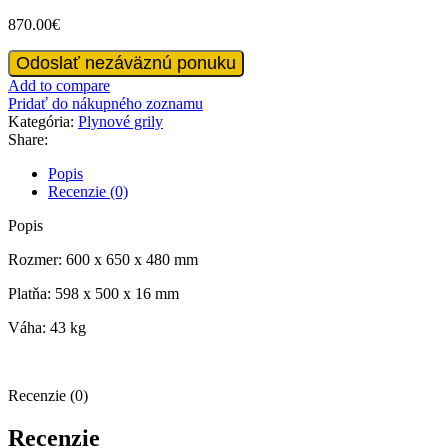
870.00
€
množstvo
Odoslať nezáväznú ponuku
Stolový
Add to compare
plynový
Pridať do nákupného zoznamu
gril
Kategória:
Plynové grily
600
Share:
Popis
Recenzie (0)
Popis
Rozmer: 600 x 650 x 480 mm
Platňa: 598 x 500 x 16 mm
Váha: 43 kg
Recenzie (0)
Recenzie