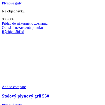
Plynové grily
Na objednávku
800.00
€
Pridať do nákupného zoznamu
Odoslať nezáväznú ponuku
Rýchly náhľad
Add to compare
Stolový plynový gril 550