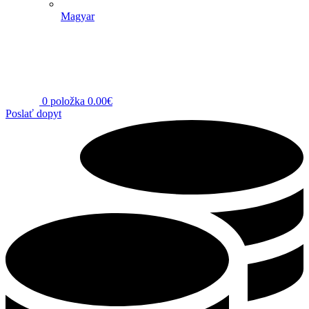
Magyar
0
položka
0.00
€
Poslať dopyt