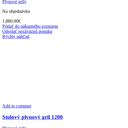
Plynové grily
Na objednávku
1,880.00
€
Pridať do nákupného zoznamu
Odoslať nezáväznú ponuku
Rýchly náhľad
Add to compare
Stolový plynový gril 1200