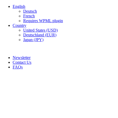
English
Deutsch
French
Requires WPML plugin
Country
United States (USD)
Deutschland (EUR)
Japan (JPY)
ADD ANYTHING HERE OR JUST REMOVE IT…
Newsletter
Contact Us
FAQs