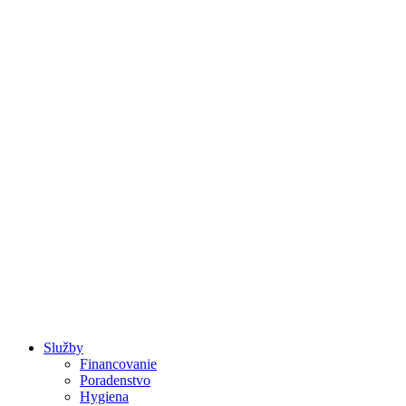
Raňajky a Brunch
Služby
Financovanie
Poradenstvo
Hygiena