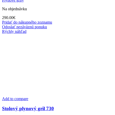
Plynové grily
Na objednávku
290.00
€
Pridať do nákupného zoznamu
Odoslať nezáväznú ponuku
Rýchly náhľad
Add to compare
Stolový plynový gril 730