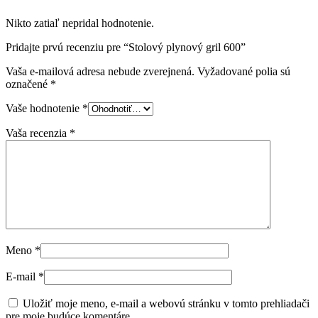
Nikto zatiaľ nepridal hodnotenie.
Pridajte prvú recenziu pre “Stolový plynový gril 600”
Vaša e-mailová adresa nebude zverejnená.
Vyžadované polia sú
označené
*
Vaše hodnotenie
*
Vaša recenzia
*
Meno
*
E-mail
*
Uložiť moje meno, e-mail a webovú stránku v tomto prehliadači
pre moje budúce komentáre.