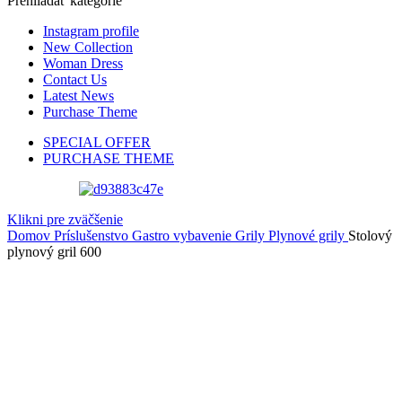
Prehliadať kategórie
Instagram profile
New Collection
Woman Dress
Contact Us
Latest News
Purchase Theme
SPECIAL OFFER
PURCHASE THEME
Klikni pre zväčšenie
Domov
Príslušenstvo
Gastro vybavenie
Grily
Plynové grily
Stolový
plynový gril 600