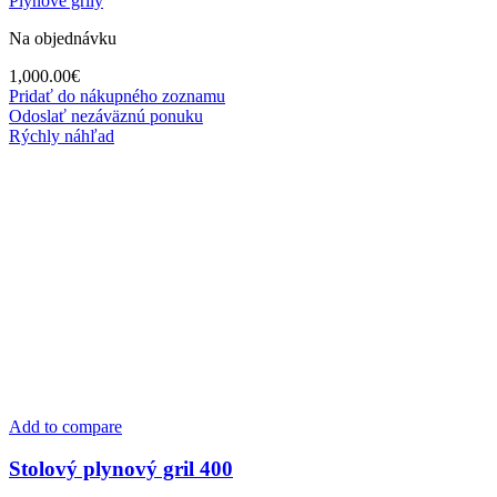
Plynové grily
Na objednávku
1,000.00
€
Pridať do nákupného zoznamu
Odoslať nezáväznú ponuku
Rýchly náhľad
Add to compare
Stolový plynový gril 400