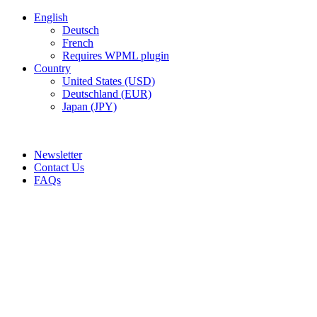
English
Deutsch
French
Requires WPML plugin
Country
United States (USD)
Deutschland (EUR)
Japan (JPY)
ADD ANYTHING HERE OR JUST REMOVE IT…
Newsletter
Contact Us
FAQs