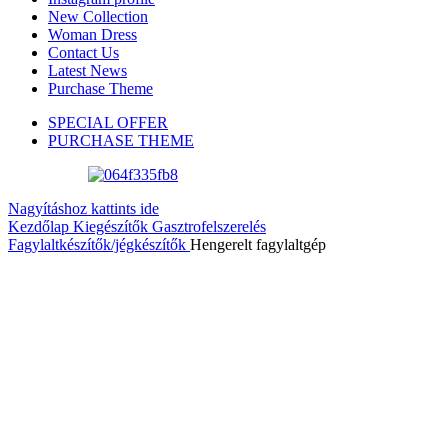
New Collection
Woman Dress
Contact Us
Latest News
Purchase Theme
SPECIAL OFFER
PURCHASE THEME
Nagyításhoz kattints ide
Kezdőlap
Kiegészítők
Gasztrofelszerelés
Fagylaltkészítők/jégkészítők
Hengerelt fagylaltgép