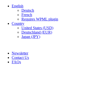
English
Deutsch
French
Requires WPML plugin
Country
United States (USD)
Deutschland (EUR)
Japan (JPY)
ADD ANYTHING HERE OR JUST REMOVE IT…
Newsletter
Contact Us
FAQs