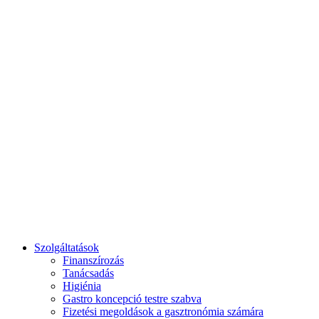
Reggeli és Brunch
Szolgáltatások
Finanszírozás
Tanácsadás
Higiénia
Gastro koncepció testre szabva
Fizetési megoldások a gasztronómia számára