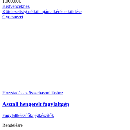
1,000.00
€
Kedvencekhez
Kötelezettség nélküli ajánlatkérés elküldése
Gyorsnézet
Hozzáadás az összehasonlításhoz
Asztali hengerelt fagylaltgép
Fagylaltkészítők/jégkészítők
Rendelésre