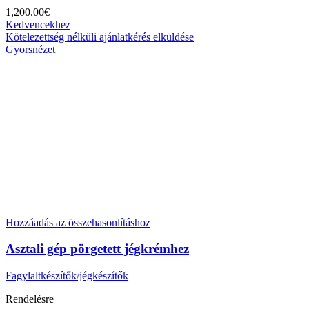
1,200.00
€
Kedvencekhez
Kötelezettség nélküli ajánlatkérés elküldése
Gyorsnézet
Hozzáadás az összehasonlításhoz
Asztali gép pörgetett jégkrémhez
Fagylaltkészítők/jégkészítők
Rendelésre