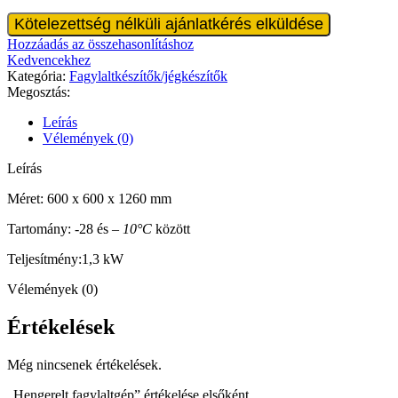
Hengerelt
Kötelezettség nélküli ajánlatkérés elküldése
fagylaltgép
Hozzáadás az összehasonlításhoz
mennyiség
Kedvencekhez
Kategória:
Fagylaltkészítők/jégkészítők
Megosztás:
Leírás
Vélemények (0)
Leírás
Méret: 600 x 600 x 1260 mm
Tartomány: -28 és –
10°C
között
Teljesítmény:1,3 kW
Vélemények (0)
Értékelések
Még nincsenek értékelések.
„Hengerelt fagylaltgép” értékelése elsőként