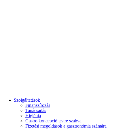
Reggeli és Brunch
Szolgáltatások
Finanszírozás
Tanácsadás
Higiénia
Gastro koncepció testre szabva
Fizetési megoldások a gasztronómia számára