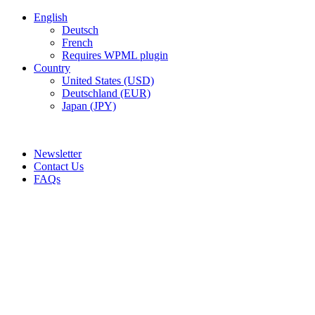
English
Deutsch
French
Requires WPML plugin
Country
United States (USD)
Deutschland (EUR)
Japan (JPY)
ADD ANYTHING HERE OR JUST REMOVE IT…
Newsletter
Contact Us
FAQs