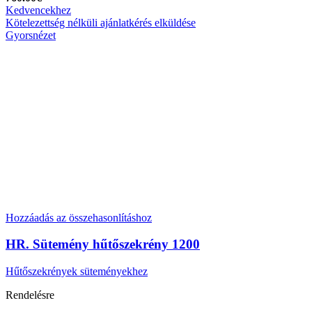
Kedvencekhez
Kötelezettség nélküli ajánlatkérés elküldése
Gyorsnézet
Hozzáadás az összehasonlításhoz
HR. Sütemény hűtőszekrény 1200
Hűtőszekrények süteményekhez
Rendelésre