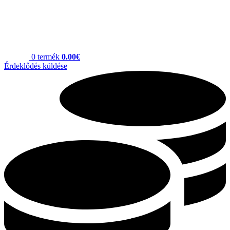
0
termék
0.00
€
Érdeklődés küldése