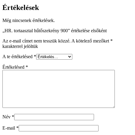
Értékelések
Még nincsenek értékelések.
„HR. tortaasztal hűtőszekrény 900” értékelése elsőként
Az e-mail címet nem tesszük közzé.
A kötelező mezőket
*
karakterrel jelöltük
A te értékelésed
*
Értékelésed
*
Név
*
E-mail
*