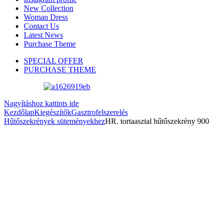
New Collection
Woman Dress
Contact Us
Latest News
Purchase Theme
SPECIAL OFFER
PURCHASE THEME
Nagyításhoz kattints ide
Kezdőlap
Kiegészítők
Gasztrofelszerelés
Hűtőszekrények süteményekhez
HR. tortaasztal hűtőszekrény 900