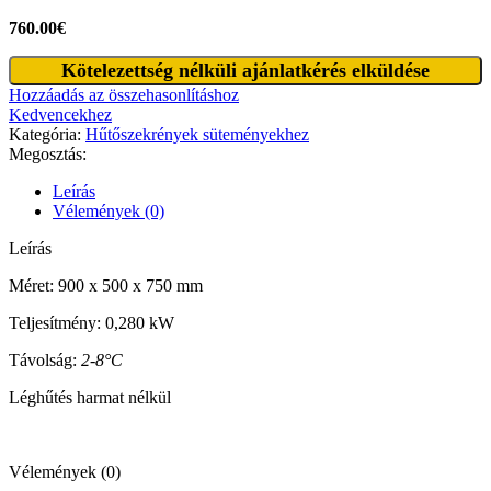
760.00
€
HR.
Kötelezettség nélküli ajánlatkérés elküldése
tortaasztal
Hozzáadás az összehasonlításhoz
hűtőszekrény
Kedvencekhez
900
Kategória:
Hűtőszekrények süteményekhez
mennyiség
Megosztás:
Leírás
Vélemények (0)
Leírás
Méret: 900 x 500 x 750 mm
Teljesítmény: 0,280 kW
Távolság:
2-8°C
Léghűtés harmat nélkül
Vélemények (0)