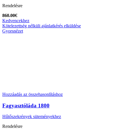
Rendelésre
860.00
€
Kedvencekhez
Kötelezettség nélküli ajánlatkérés elküldése
Gyorsnézet
Hozzáadás az összehasonlításhoz
Fagyasztóláda 1800
Hűtőszekrények süteményekhez
Rendelésre