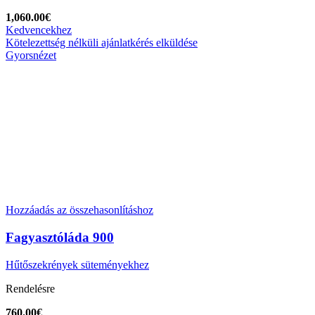
1,060.00
€
Kedvencekhez
Kötelezettség nélküli ajánlatkérés elküldése
Gyorsnézet
Hozzáadás az összehasonlításhoz
Fagyasztóláda 900
Hűtőszekrények süteményekhez
Rendelésre
760.00
€