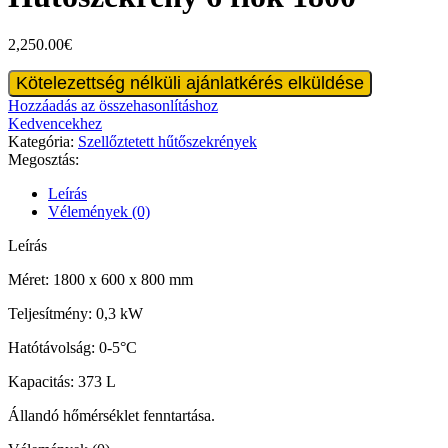
2,250.00
€
Hűtőszekrény
Kötelezettség nélküli ajánlatkérés elküldése
6
Hozzáadás az összehasonlításhoz
fiók
Kedvencekhez
1800
Kategória:
Szellőztetett hűtőszekrények
mennyiség
Megosztás:
Leírás
Vélemények (0)
Leírás
Méret: 1800 x 600 x 800 mm
Teljesítmény: 0,3 kW
Hatótávolság: 0-5°C
Kapacitás: 373 L
Állandó hőmérséklet fenntartása.