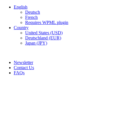
English
Deutsch
French
Requires WPML plugin
Country
United States (USD)
Deutschland (EUR)
Japan (JPY)
ADD ANYTHING HERE OR JUST REMOVE IT…
Newsletter
Contact Us
FAQs