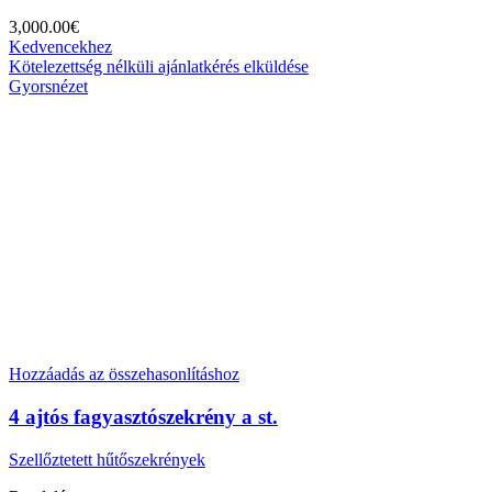
3,000.00
€
Kedvencekhez
Kötelezettség nélküli ajánlatkérés elküldése
Gyorsnézet
Hozzáadás az összehasonlításhoz
4 ajtós fagyasztószekrény a st.
Szellőztetett hűtőszekrények