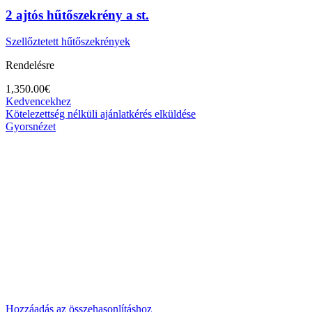
2 ajtós hűtőszekrény a st.
Szellőztetett hűtőszekrények
Rendelésre
1,350.00
€
Kedvencekhez
Kötelezettség nélküli ajánlatkérés elküldése
Gyorsnézet
Hozzáadás az összehasonlításhoz