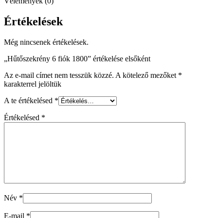
Vélemények (0)
Értékelések
Még nincsenek értékelések.
„Hűtőszekrény 6 fiók 1800” értékelése elsőként
Az e-mail címet nem tesszük közzé.
A kötelező mezőket
*
karakterrel jelöltük
A te értékelésed
*
Értékelésed
*
Név
*
E-mail
*