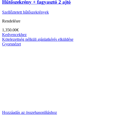
Hűtőszekrény + fagyasztó 2 ajtó
Szellőztetett hűtőszekrények
Rendelésre
1,350.00
€
Kedvencekhez
Kötelezettség nélküli ajánlatkérés elküldése
Gyorsnézet
Hozzáadás az összehasonlításhoz