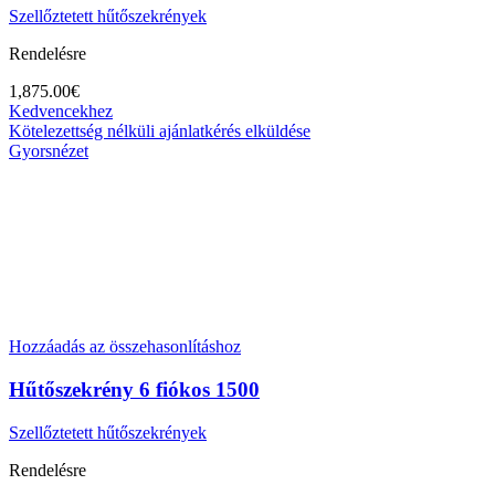
Szellőztetett hűtőszekrények
Rendelésre
1,875.00
€
Kedvencekhez
Kötelezettség nélküli ajánlatkérés elküldése
Gyorsnézet
Hozzáadás az összehasonlításhoz
Hűtőszekrény 6 fiókos 1500
Szellőztetett hűtőszekrények
Rendelésre