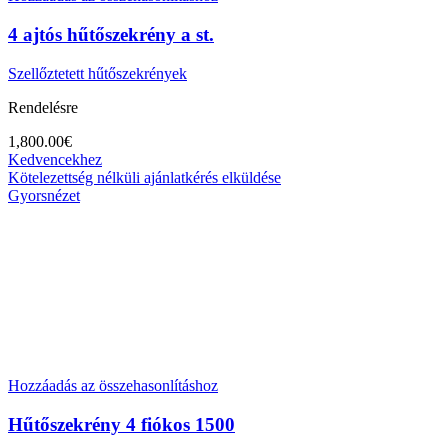
4 ajtós hűtőszekrény a st.
Szellőztetett hűtőszekrények
Rendelésre
1,800.00
€
Kedvencekhez
Kötelezettség nélküli ajánlatkérés elküldése
Gyorsnézet
Hozzáadás az összehasonlításhoz
Hűtőszekrény 4 fiókos 1500