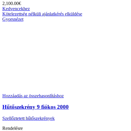
2,100.00
€
Kedvencekhez
Kötelezettség nélküli ajánlatkérés elküldése
Gyorsnézet
Hozzáadás az összehasonlításhoz
Hűtőszekrény 9 fiókos 2000
Szellőztetett hűtőszekrények
Rendelésre