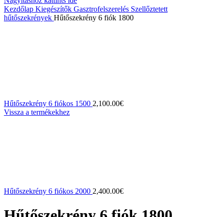
Nagyításhoz kattints ide
Kezdőlap
Kiegészítők
Gasztrofelszerelés
Szellőztetett
hűtőszekrények
Hűtőszekrény 6 fiók 1800
Hűtőszekrény 6 fiókos 1500
2,100.00
€
Vissza a termékekhez
Hűtőszekrény 6 fiókos 2000
2,400.00
€
Hűtőszekrény 6 fiók 1800